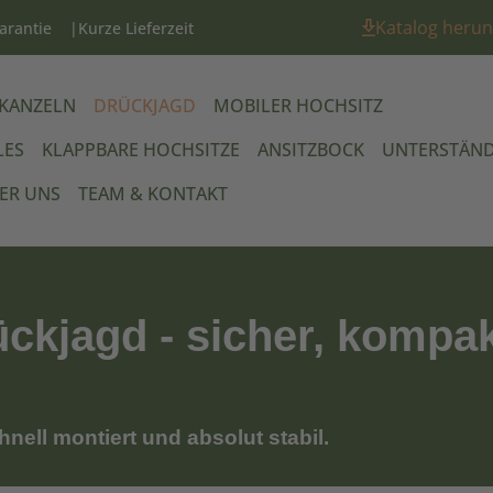
Katalog herun
arantie
Kurze Lieferzeit
 KANZELN
DRÜCKJAGD
MOBILER HOCHSITZ
LES
KLAPPBARE HOCHSITZE
ANSITZBOCK
UNTERSTÄN
ER UNS
TEAM & KONTAKT
ückjagd - sicher, kompak
nell montiert und absolut stabil.