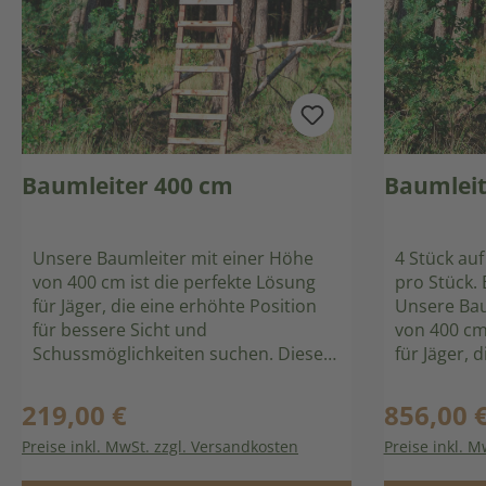
Baumleiter 400 cm
Baumleit
Unsere Baumleiter mit einer Höhe
4 Stück auf
von 400 cm ist die perfekte Lösung
pro Stück. Baumleiter – 400 cm Höhe
für Jäger, die eine erhöhte Position
Unsere Bau
für bessere Sicht und
von 400 cm 
Schussmöglichkeiten suchen. Diese
für Jäger, 
Leiter bietet eine hervorragende
für bessere
Aussicht und maximale Flexibilität.
Schussmögl
219,00 €
856,00 
Regulärer Preis:
Regulärer P
Produktmerkmale: Vormontierte
Leiter biet
Preise inkl. MwSt. zzgl. Versandkosten
Preise inkl. M
Komponenten: Die Leiter und der
Aussicht un
Sitz sind vormontiert, was den
Produktmerkmale: