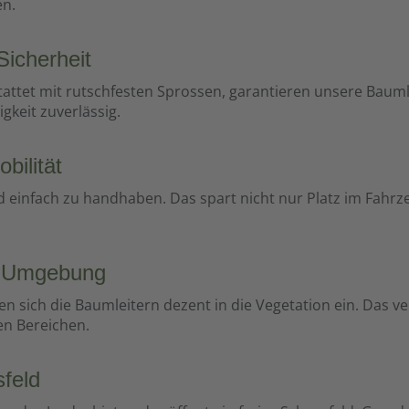
on: Mit einem Gewicht von
en.
et die Baumleiter Stabilität
. Vielseitig
Sicherheit
ar: Diese Baumleiter
inem Tarnnetz oder einer
attet mit rutschfesten Sprossen, garantieren unsere Baumle
uktion kombiniert
gkeit zuverlässig.
 zusätzlichen Schutz und
en. Flexible
gsmöglichkeiten: Ideal zur
bilität
g an einem Baum, sei es
 einfach zu handhaben. Das spart nicht nur Platz im Fahr
 Schneisen oder
eln oder am Waldrand an
 sichere und komfortable
er Umgebung
, Ihre Jagd aus einer
osition durchzuführen.
n sich die Baumleitern dezent in die Vegetation ein. Das v
ormontierten
en Bereichen.
en und der vorgebohrten
der Aufbau schnell und
sfeld
rt erledigt. Bestellen Sie
aumleiter – 400 cm Höhe –