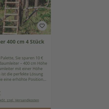
er 400 cm 4 Stück
 Palette, Sie sparen 10 €
mleiter mit einer Höhe
ist die perfekte Lösung
die eine erhöhte Position
 Sicht und
ichkeiten suchen. Diese
€
reis:
et eine hervorragende
wSt. zzgl. Versandkosten
d maximale Flexibilität.
 Vormontierte