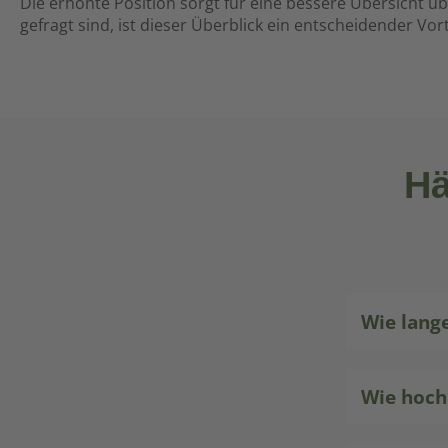
Die erhöhte Position sorgt für eine bessere Übersicht ü
Schussposition bei Ihrer nächsten
und profiti
gefragt sind, ist dieser Überblick ein entscheidender Vort
Jagd!
verbessert
Schussposi
Jagd!
Hä
Wie lang
Wie hoch