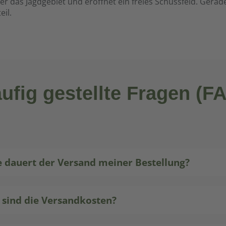
ber das Jagdgebiet und eröffnet ein freies Schussfeld. Gera
eren Sie von einer
eil.
en Sicht und
tion bei Ihrer nächsten
ufig gestellte Fragen (F
e dauert der Versand meiner Bestellung?
 sind die Versandkosten?