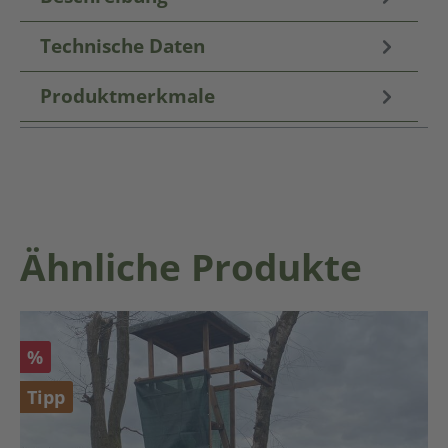
Technische Daten
Produktmerkmale
Produktgalerie überspringen
Ähnliche Produkte
Rabatt
%
Tipp