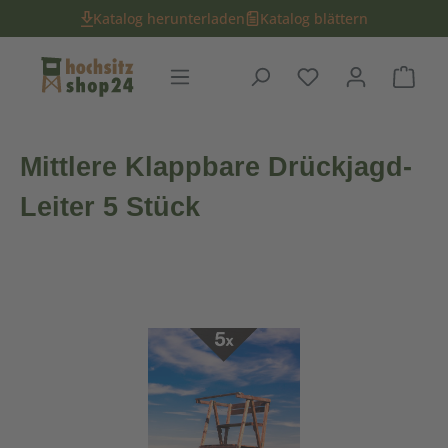
Katalog herunterladen
Katalog blättern
Du hast 0 Produk
Ware
Mittlere Klappbare Drückjagd-
Leiter 5 Stück
Bildergalerie überspringen